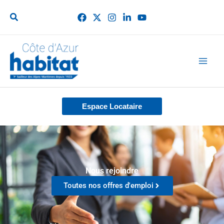
Aller
au
contenu
Espace Locataire
Nous rejoindre
Toutes nos offres d'emploi