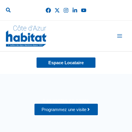
Aller
au
contenu
Espace Locataire
Les ventes en cours
Programmez une visite